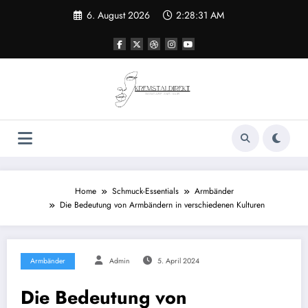
Zum
6. August 2026
2:28:31 AM
Inhalt
springen
Home
Schmuck-Essentials
Armbänder
Die Bedeutung von Armbändern in verschiedenen Kulturen
Armbänder
Admin
5. April 2024
Die Bedeutung von