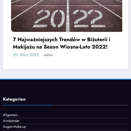
endów w Biżuterii i
Wiosna-Lato 2022!
Jak wybrać odpowiedni
czy lodówka turystyc
25. Februar 2025
admin