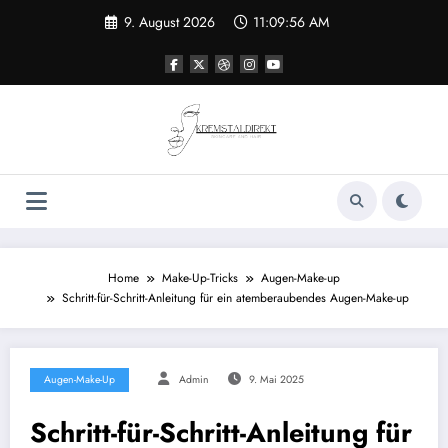
Zum
9. August 2026
11:09:56 AM
Inhalt
springen
Home
Make-Up-Tricks
Augen-Make-up
Schritt-für-Schritt-Anleitung für ein atemberaubendes Augen-Make-up
Augen-Make-Up
Admin
9. Mai 2025
Schritt-für-Schritt-Anleitung für