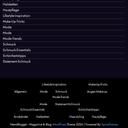
Halsketten
Hautpflege
Lifestyle-Inspiration
Make-Up-Tricks
Mode
Mode
Mode-Trends
Schmuck
Schmuck-Essentials
Schönheitstipps
Statement-Schmuck
Lifestyle-Inspiration
Make-Up-Tricks
Allgemein
Mode
Schmuck
Augen-Make-up
Mode-Trends
Mode
Statement-Schmuck
Schmuck-Essentials
Schönheitstipps
Armbänder
Halsketten
Haarstyling
Hautpflege
NewsBlogger - Magazine & Blog
WordPress
Theme 2026 | Powered By
SpiceThemes