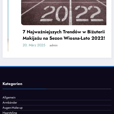
7 Najważniejszych Trendów w Biżuterii i
Makijażu na Sezon Wiosna-Lato 2022!
20. März 2025
admin
Kategorien
Allgemein
Armbänder
Augen-Make-up
Haarstyling