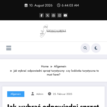
Zum
10. August 2026
6:44:03 AM
Inhalt
springen
Home
Allgemein
Jak wybrać odpowiedni sprzęt turystyczny: czy lodówka turystyczna to
must have?
Allgemein
Admin
25. Februar 2025
Jak wybrać odpowiedni sprzęt