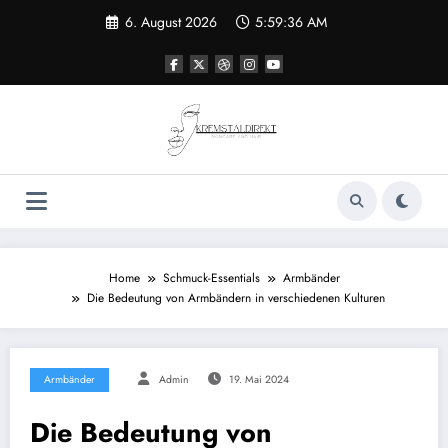
Zum
6. August 2026
5:59:37 AM
Inhalt
springen
Home
Schmuck-Essentials
Armbänder
Die Bedeutung von Armbändern in verschiedenen Kulturen
Armbänder
Admin
19. Mai 2024
Die Bedeutung von