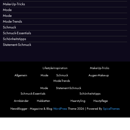
Hautpflege
Lifestyle-Inspiration
Make-Up-Tricks
Mode
Mode
Mode-Trends
Schmuck
Schmuck-Essentials
Schönheitstipps
Statement-Schmuck
Lifestyle-Inspiration
Make-Up-Tricks
Allgemein
Mode
Schmuck
Augen-Make-up
Mode-Trends
Mode
Statement-Schmuck
Schmuck-Essentials
Schönheitstipps
Armbänder
Halsketten
Haarstyling
Hautpflege
NewsBlogger - Magazine & Blog
WordPress
Theme 2026 | Powered By
SpiceThemes