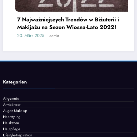
 Najważniejszych Trendów w Biżuterii i
akijażu na Sezon Wiosna-Lato 2022!
. März 2025
admin
Jak
czy
25.
Kategorien
Allgemein
Armbänder
Augen-Make-up
Haarstyling
Halsketten