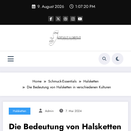
Zum
9. August 2026
1:07:20 PM
Inhalt
springen
Home
Schmuck-Essentials
Halsketten
Die Bedeutung von Halsketten in verschiedenen Kulturen
Halsketten
Admin
7. Mai 2024
Die Bedeutung von Halsketten