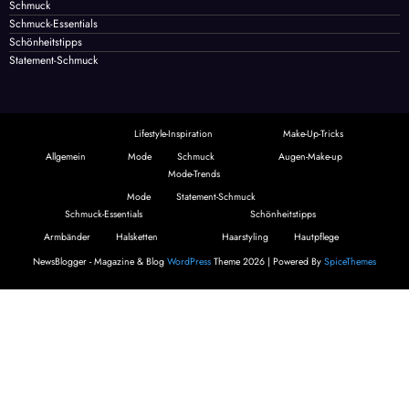
Schmuck
Schmuck-Essentials
Schönheitstipps
Statement-Schmuck
Lifestyle-Inspiration
Make-Up-Tricks
Allgemein
Mode
Schmuck
Augen-Make-up
Mode-Trends
Mode
Statement-Schmuck
Schmuck-Essentials
Schönheitstipps
Armbänder
Halsketten
Haarstyling
Hautpflege
NewsBlogger - Magazine & Blog
WordPress
Theme 2026 | Powered By
SpiceThemes