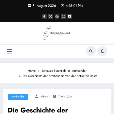
Zum
8. August 2026
6:15:02 PM
Inhalt
springen
Home
Schmuck-Essentials
Armbänder
Die Geschichte der Armbänder: Von der Antike bis heute
Armbänder
Admin
7. Mai 2024
Die Geschichte der