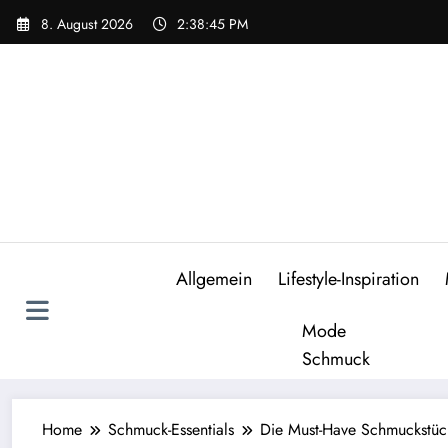
Zum
8. August 2026
2:38:47 PM
Inhalt
springen
Allgemein
Lifestyle-Inspiration
Mode
Schmuck
Home
Schmuck-Essentials
Die Must-Have Schmuckstücke