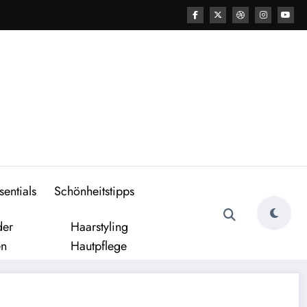
entials
Schönheitstipps
der
Haarstyling
en
Hautpflege