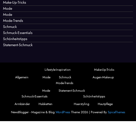
Make-Up-Tricks
Mode
Mode
Mode-Trends
Schmuck
Schmuck-Essentials
Schönheitstipps
Statement-Schmuck
Lifestyle-Inspiration
Make-Up-Tricks
Allgemein
Mode
Schmuck
Augen-Make-up
Mode-Trends
Mode
Statement-Schmuck
Schmuck-Essentials
Schönheitstipps
Armbänder
Halsketten
Haarstyling
Hautpflege
NewsBlogger - Magazine & Blog
WordPress
Theme 2026 | Powered By
SpiceThemes