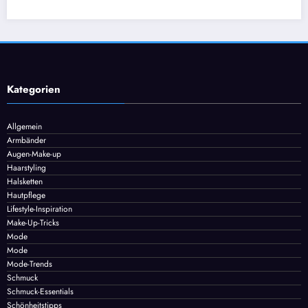
J
c
25
Kategorien
Allgemein
Armbänder
Augen-Make-up
Haarstyling
Halsketten
Hautpflege
Lifestyle-Inspiration
Make-Up-Tricks
Mode
Mode
Mode-Trends
Schmuck