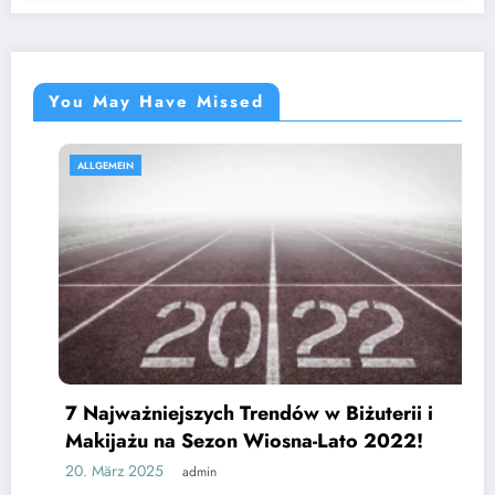
You May Have Missed
ALLGEMEIN
A
7 Najważniejszych Trendów w Biżuterii i
Makijażu na Sezon Wiosna-Lato 2022!
0. März 2025
admin