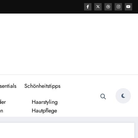
entials
Schönheitstipps
der
Haarstyling
en
Hautpflege