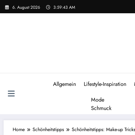
Zum
6. August 2026
3:59:43 AM
Inhalt
springen
Allgemein
Lifestyle-Inspiration
Mode
Schmuck
Home
Schönheitstipps
Schönheitstipps: Make-up Tricks