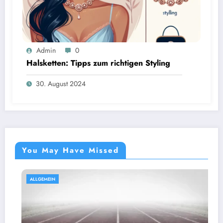
Admin
0
Halsketten: Tipps zum richtigen Styling
30. August 2024
You May Have Missed
ALLGEMEIN
A