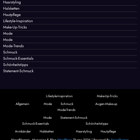
Augen-Make-up
Haarstyling
Halsketten
Hautpflege
Lifestyle-Inspiration
Make-Up-Tricks
Mode
Mode
Mode-Trends
Schmuck
Schmuck-Essentials
Schönheitstipps
Statement-Schmuck
Lifestyle-Inspiration
Make-Up-Tricks
Allgemein
Mode
Schmuck
Augen-Make-up
Mode-Trends
Mode
Statement-Schmuck
Schmuck-Essentials
Schönheitstipps
Armbänder
Halsketten
Haarstyling
Hautpflege