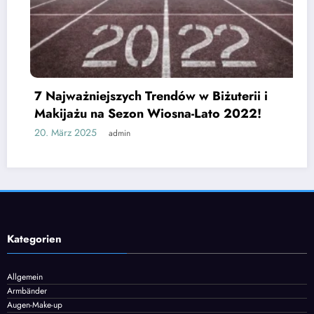
7 Najważniejszych Trendów w Biżuterii i
Makijażu na Sezon Wiosna-Lato 2022!
0. März 2025
admin
J
c
25
Kategorien
Allgemein
Armbänder