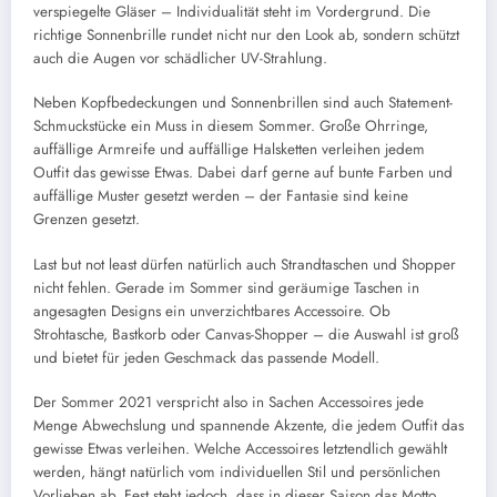
verspiegelte Gläser – Individualität steht im Vordergrund. Die
richtige Sonnenbrille rundet nicht nur den Look ab, sondern schützt
auch die Augen vor schädlicher UV-Strahlung.
Neben Kopfbedeckungen und Sonnenbrillen sind auch Statement-
Schmuckstücke ein Muss in diesem Sommer. Große Ohrringe,
auffällige Armreife und auffällige Halsketten verleihen jedem
Outfit das gewisse Etwas. Dabei darf gerne auf bunte Farben und
auffällige Muster gesetzt werden – der Fantasie sind keine
Grenzen gesetzt.
Last but not least dürfen natürlich auch Strandtaschen und Shopper
nicht fehlen. Gerade im Sommer sind geräumige Taschen in
angesagten Designs ein unverzichtbares Accessoire. Ob
Strohtasche, Bastkorb oder Canvas-Shopper – die Auswahl ist groß
und bietet für jeden Geschmack das passende Modell.
Der Sommer 2021 verspricht also in Sachen Accessoires jede
Menge Abwechslung und spannende Akzente, die jedem Outfit das
gewisse Etwas verleihen. Welche Accessoires letztendlich gewählt
werden, hängt natürlich vom individuellen Stil und persönlichen
Vorlieben ab. Fest steht jedoch, dass in dieser Saison das Motto