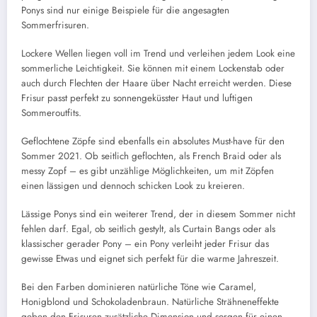
Ponys sind nur einige Beispiele für die angesagten
Sommerfrisuren.
Lockere Wellen liegen voll im Trend und verleihen jedem Look eine
sommerliche Leichtigkeit. Sie können mit einem Lockenstab oder
auch durch Flechten der Haare über Nacht erreicht werden. Diese
Frisur passt perfekt zu sonnengeküsster Haut und luftigen
Sommeroutfits.
Geflochtene Zöpfe sind ebenfalls ein absolutes Must-have für den
Sommer 2021. Ob seitlich geflochten, als French Braid oder als
messy Zopf – es gibt unzählige Möglichkeiten, um mit Zöpfen
einen lässigen und dennoch schicken Look zu kreieren.
Lässige Ponys sind ein weiterer Trend, der in diesem Sommer nicht
fehlen darf. Egal, ob seitlich gestylt, als Curtain Bangs oder als
klassischer gerader Pony – ein Pony verleiht jeder Frisur das
gewisse Etwas und eignet sich perfekt für die warme Jahreszeit.
Bei den Farben dominieren natürliche Töne wie Caramel,
Honigblond und Schokoladenbraun. Natürliche Strähneneffekte
geben den Frisuren zusätzliche Dimension und sorgen für einen