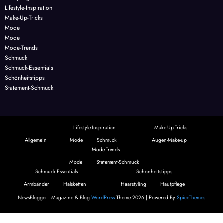
Lifestyle-Inspiration
Make-Up-Tricks
Mode
Mode
Mode-Trends
Schmuck
Schmuck-Essentials
Schönheitstipps
Statement-Schmuck
Lifestyle-Inspiration
Make-Up-Tricks
Allgemein
Mode
Schmuck
Augen-Make-up
Mode-Trends
Mode
Statement-Schmuck
Schmuck-Essentials
Schönheitstipps
Armbänder
Halsketten
Haarstyling
Hautpflege
NewsBlogger - Magazine & Blog
WordPress
Theme 2026 | Powered By
SpiceThemes