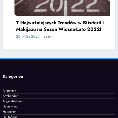
7 Najważniejszych Trendów w Biżuterii i
Makijażu na Sezon Wiosna-Lato 2022!
20. März 2025
admin
Kategorien
Allgemein
Armbänder
Augen-Make-up
Haarstyling
Halsketten
Hautpflege