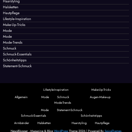
Haarstyling
Halsketten
Hautpflege
Lifestyle-Inspiration
Make-Up-Tricks
Mode
Mode
Mode-Trends
Schmuck
Schmuck-Essentials
Schönheitstipps
Statement-Schmuck
Lifestyle-Inspiration
Make-Up-Tricks
Allgemein
Mode
Schmuck
Augen-Make-up
Mode-Trends
Mode
Statement-Schmuck
Schmuck-Essentials
Schönheitstipps
Armbänder
Halsketten
Haarstyling
Hautpflege
NewsBlogger - Magazine & Blog
WordPress
Theme 2026 | Powered By
SpiceThemes