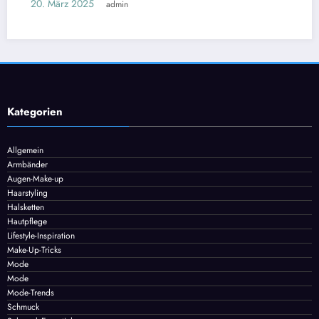
n
Jak wybrać odpow
czy lodówka tury
25. Februar 2025
adm
Kategorien
Allgemein
Armbänder
Augen-Make-up
Haarstyling
Halsketten
Hautpflege