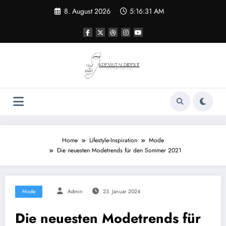
Zum
8. August 2026
5:16:32 AM
Inhalt
springen
Home
Lifestyle-Inspiration
Mode
Die neuesten Modetrends für den Sommer 2021
Mode
Admin
23. Januar 2024
Die neuesten Modetrends für