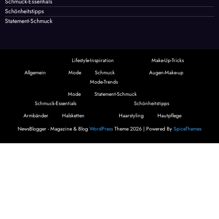
Lifestyle-Inspiration
Make-Up-Tricks
Mode
Mode
Mode-Trends
Schmuck
Schmuck-Essentials
Schönheitstipps
Statement-Schmuck
Lifestyle-Inspiration
Make-Up-Tricks
Allgemein
Mode
Schmuck
Augen-Make-up
Mode-Trends
Mode
Statement-Schmuck
Schmuck-Essentials
Schönheitstipps
Armbänder
Halsketten
Haarstyling
Hautpflege
NewsBlogger - Magazine & Blog
WordPress
Theme 2026 | Powered By
SpiceThemes