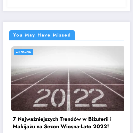
You May Have Missed
ALLGEMEIN
h Trendów w Biżuterii i
zon Wiosna-Lato 2022!